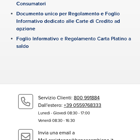
investimento gestito.
Consumatori
Documento unico per Regolamento e Foglio
Informativo dedicato alle Carte di Credito ad
App
opzione
Foglio Informativo e Regolamento Carta Platino a
saldo
Assistenza | FAQ
Tutte le pagine dedicate al assistenza
Chi siamo
Servizio Clienti:
800 991884
Accedi
Apri il Conto
Dall'estero:
+39 0559768333
Lunedì - Giovedì 08:30 - 17:00
Venerdì 08:30 - 16:30
Invia una email a