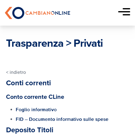
Vai al contenuto
CambianOnline
Prodotti
Trasparenza > Privati
Conto
Il conto ideale gratuito per
gestire le spese di ogni giorno
< indietro
Conti correnti
Carte
Conto corrente CLine
Scegli la tipologia di carta adatta
alle tue esigenze
Foglio informativo
FID – Documento informativo sulle spese
Carte
Deposito Titoli
American
Novità