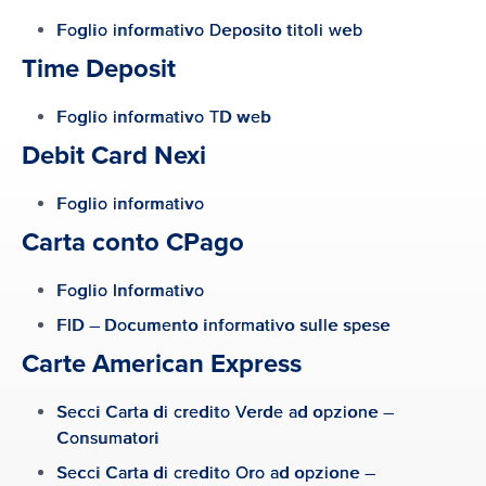
Express
Foglio informativo Deposito titoli web
Una carta American Express per
Time Deposit
ogni esigenza, richiedila ora
Foglio informativo TD web
Time Deposit
Debit Card Nexi
Investi e scegli il prodotto di
risparmio più adatto al tuo
Foglio informativo
portafoglio
Carta conto CPago
Trading online
Foglio Informativo
La soluzione ideale per investire
FID – Documento informativo sulle spese
in totale autonomia
Carte American Express
Fondi SICAV
Secci Carta di credito Verde ad opzione –
Affida i tuoi risparmi a
Consumatori
professionisti del settore
Secci Carta di credito Oro ad opzione –
attraverso soluzioni di