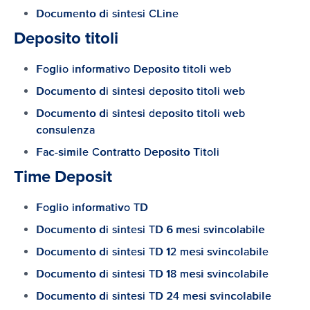
Documento di sintesi CLine
Express
Una carta American Express per
Deposito titoli
ogni esigenza, richiedila ora
Foglio informativo Deposito titoli web
Time Deposit
Documento di sintesi deposito titoli web
Investi e scegli il prodotto di
Documento di sintesi deposito titoli web
risparmio più adatto al tuo
consulenza
portafoglio
Fac-simile Contratto Deposito Titoli
Time Deposit
Trading online
La soluzione ideale per investire
Foglio informativo TD
in totale autonomia
Documento di sintesi TD 6 mesi svincolabile
Documento di sintesi TD 12 mesi svincolabile
Fondi SICAV
Documento di sintesi TD 18 mesi svincolabile
Affida i tuoi risparmi a
professionisti del settore
Documento di sintesi TD 24 mesi svincolabile
attraverso soluzioni di