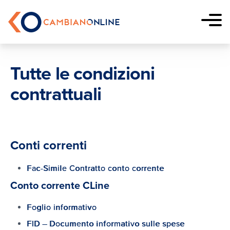
Vai al contenuto
CambianOnline
Prodotti
Tutte le condizioni
contrattuali
Conto
Il conto ideale gratuito per
gestire le spese di ogni giorno
Conti correnti
Carte
Fac-Simile Contratto conto corrente
Scegli la tipologia di carta adatta
alle tue esigenze
Conto corrente CLine
Foglio informativo
Carte
FID – Documento informativo sulle spese
American
Novità