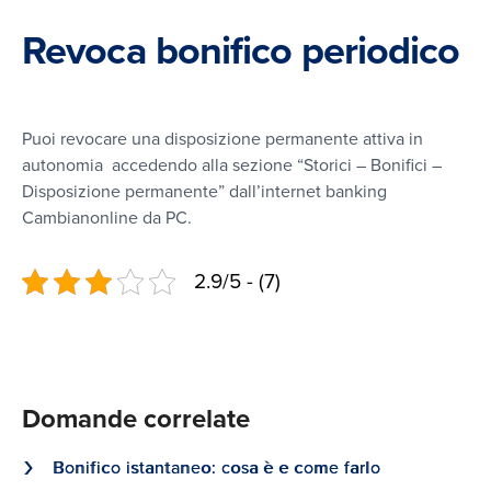
Investimenti
Express
Revoca bonifico periodico
Una carta American Express per
ogni esigenza, richiedila ora
Deposito titoli
Time Deposit
Puoi revocare una disposizione permanente attiva in
Investi e scegli il prodotto di
autonomia accedendo alla sezione “Storici – Bonifici –
risparmio più adatto al tuo
Time Deposit
Disposizione permanente” dall’internet banking
portafoglio
Cambianonline da PC.
2.9/5 - (7)
Pagamenti
Trading online
La soluzione ideale per investire
in totale autonomia
Carte
Fondi SICAV
Domande correlate
Affida i tuoi risparmi a
professionisti del settore
Acquisizione BCC For Web
Bonifico istantaneo: cosa è e come farlo
attraverso soluzioni di