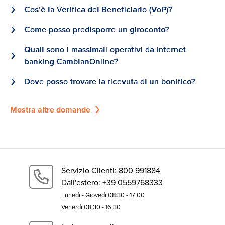
investimento gestito.
Cos’è la Verifica del Beneficiario (VoP)?
Conti
Come posso predisporre un giroconto?
App
Quali sono i massimali operativi da internet
banking CambianOnline?
Registrazione, profilo e sicurezza
Assistenza | FAQ
Dove posso trovare la ricevuta di un bonifico?
Tutte le pagine dedicate al assistenza
Mostra altre domande
Chi siamo
Accedi
Apri il Conto
Servizio Clienti:
800 991884
Dall'estero:
+39 0559768333
Lunedì - Giovedì 08:30 - 17:00
Venerdì 08:30 - 16:30