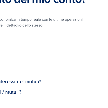
investimento gestito.
 economica in tempo reale con le ultime operazioni
 il dettaglio dello stesso.
nteressi del mutuo?
 / mutui ?