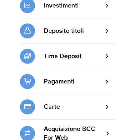
totale
Investimenti
Deposito titoli
Time Deposit
Pagamenti
Carte
Acquisizione BCC
For Web